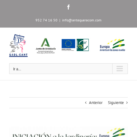
Saltar
Facebook
al
contenido
952 74 16 50
|
info@antequeracom.com
Ir a...
Anterior
Siguiente
Ver
imagen