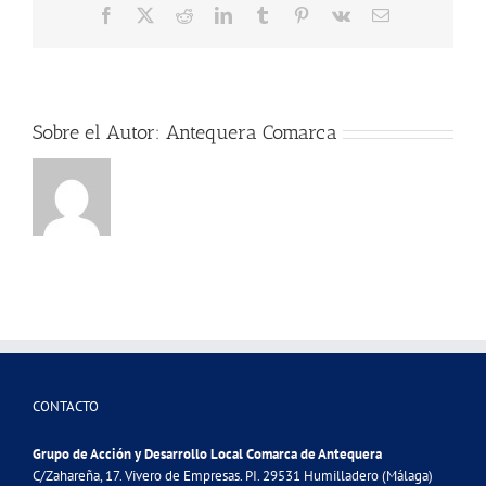
Facebook
X
Reddit
LinkedIn
Tumblr
Pinterest
Vk
Correo
electrónico
Sobre el Autor:
Antequera Comarca
CONTACTO
Grupo de Acción y Desarrollo Local Comarca de Antequera
C/Zahareña, 17. Vivero de Empresas. PI. 29531 Humilladero (Málaga)