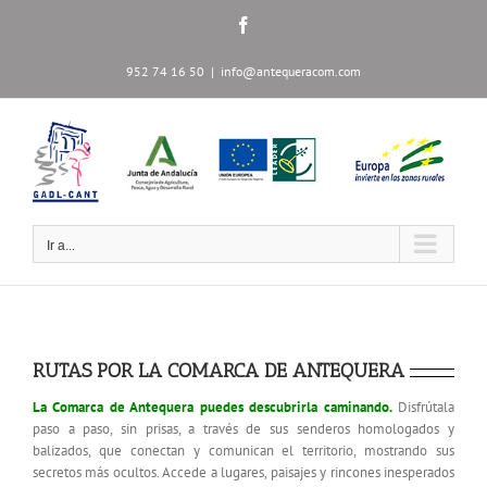
Saltar
Facebook
al
contenido
952 74 16 50
|
info@antequeracom.com
Ir a...
RUTAS POR LA COMARCA DE ANTEQUERA
La Comarca
de Antequera puedes descubrirla
caminando.
Disfrútala
paso a paso, sin prisas, a través de sus senderos homologados y
balizados, que conectan y comunican el territorio, mostrando sus
secretos más ocultos. Accede a lugares, paisajes y rincones inesperados