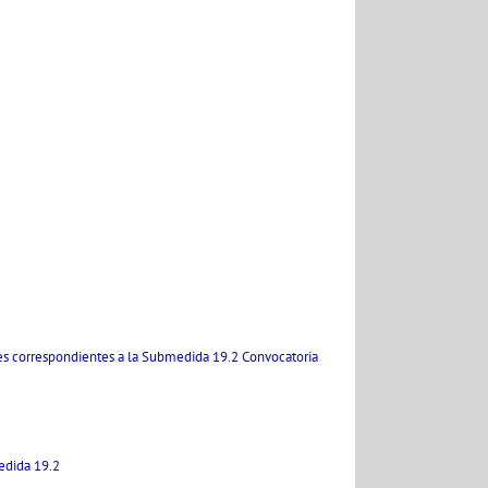
nes correspondientes a la Submedida 19.2 Convocatoria
edida 19.2