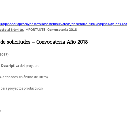
uraganaderiapescaydesarrollosostenible/areas/desarrollo-rural/paginas/ayudas-l
cto al trámite.
IMPORTANTE: Convocatoria 2018
de solicitudes – Convocatoria Año 2018
/2019)
 Descriptiva
del proyecto
s
(entidades sin ánimo de lucro)
 para proyectos productivos)
8