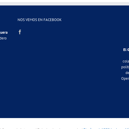
NOS VEMOS EN FACEBOOK
quera
adero
El 
col
polít
de
Oper