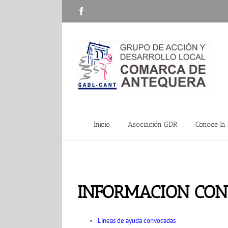
Saltar
Facebook
al
contenido
Inicio
Asociación GDR
Conoce la
INFORMACION CON
Líneas de ayuda convocadas