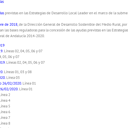
das
udas
previstas en las Estrategias de Desarrollo Local Leader en el marco de la subm
bre de 2018,
de la Dirección General de Desarrollo Sostenible del Medio Rural, por
 las bases reguladoras para la concesión de las ayudas previstas en las Estrategia
ral de Andalucía 2014-2020.
019
19
.
Líneas 02, 04, 05, 06 y 07
, 05, 06 y 07
019
.
Líneas 02, 04, 05, 06 y 07
0.
Líneas 01, 03 y 08
020
.
Línea 03
so 26/02/2020
.
Línea 01
 26/02/2020
.
Línea 01
ínea 2
ínea 4
Línea 5
ínea 6
ínea 7
ínea 8