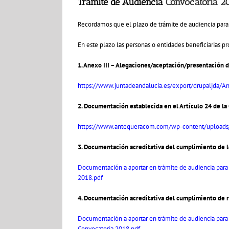
Tramite de Audiencia
Convocatoria 2
Recordamos que el plazo de trámite de audiencia para 
En este plazo las personas o entidades beneficiarias 
1. Anexo III –
Alegaciones/aceptación/presentación 
https://www.juntadeandalucia.es/export/drupaljda/
2. Documentación establecida en el Artículo 24 de l
https://www.antequeracom.com/wp-content/uploads
3. Documentación acreditativa del cumplimiento de lo
Documentación a aportar en trámite de audiencia para 
2018.pdf
4. Documentación acreditativa del cumplimiento de re
Documentación a aportar en trámite de audiencia para
Convocatoria 2018.pdf