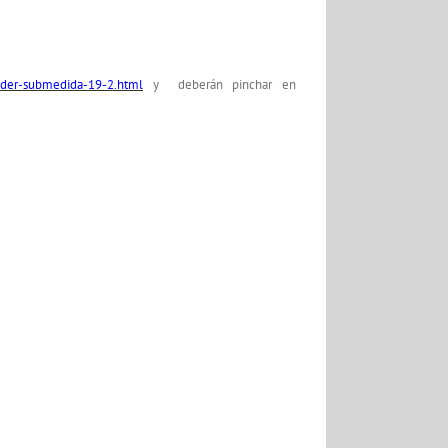
eader-submedida-19-2.html
y deberán pinchar en