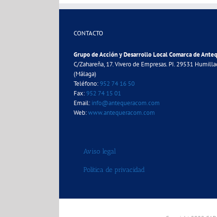
CONTACTO
Grupo de Acción y Desarrollo Local Comarca de Ante
C/Zahareña, 17. Vivero de Empresas. PI. 29531 Humill
(Málaga)
Teléfono:
952 74 16 50
Fax:
952 74 15 01
Email:
info@antequeracom.com
Web:
www.antequeracom.com
Aviso legal
Política de privacidad