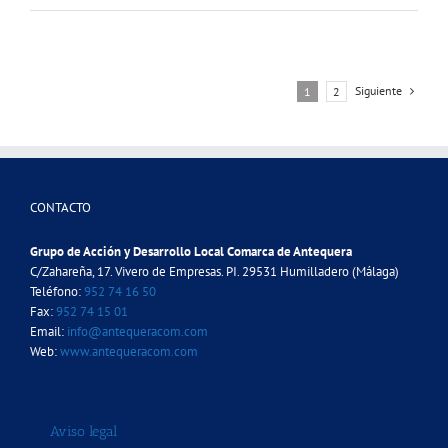
Siguiente
1
2
CONTACTO
Grupo de Acción y Desarrollo Local Comarca de Antequera
C/Zahareña, 17. Vivero de Empresas. PI. 29531 Humilladero (Málaga)
Teléfono:
952 74 16 50
Fax:
952 74 15 01
Email:
info@antequeracom.com
Web:
www.antequeracom.com
Aviso legal