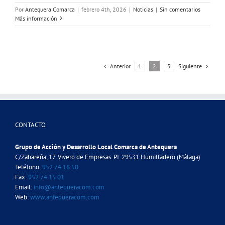
Por
Antequera Comarca
|
febrero 4th, 2026
|
Noticias
|
Sin comentarios
Más información
Anterior
Siguiente
1
2
3
CONTACTO
Grupo de Acción y Desarrollo Local Comarca de Antequera
C/Zahareña, 17. Vivero de Empresas. PI. 29531 Humilladero (Málaga)
Teléfono:
952 74 16 50
Fax:
952 74 15 01
Email:
info@antequeracom.com
Web:
www.antequeracom.com