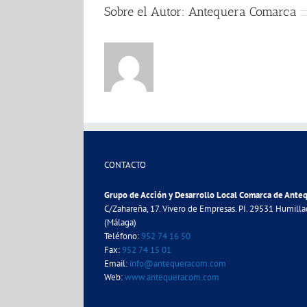
Sobre el Autor:
Antequera Comarca
CONTACTO
Grupo de Acción y Desarrollo Local Comarca de Ante
C/Zahareña, 17. Vivero de Empresas. PI. 29531 Humill
(Málaga)
Teléfono:
952 74 16 50
Fax:
952 74 15 01
Email:
info@antequeracom.com
Web:
www.antequeracom.com