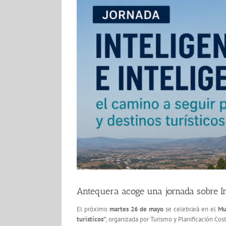
imagen
más
grande
Antequera acoge una jornada sobre Intel
El próximo
martes 26 de mayo
se celebrará en el
Mu
turísticos”
, organizada por Turismo y Planificación Cost