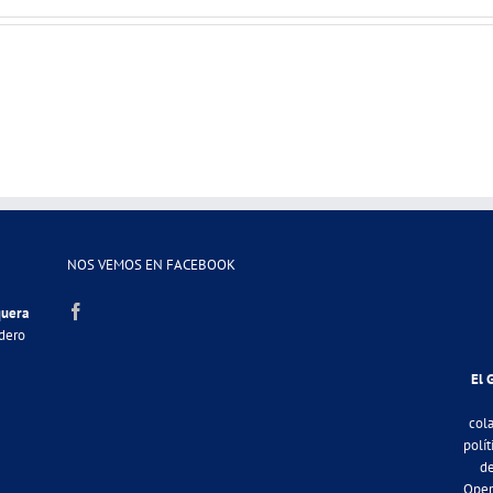
NOS VEMOS EN FACEBOOK
quera
adero
El 
col
polít
de
Oper