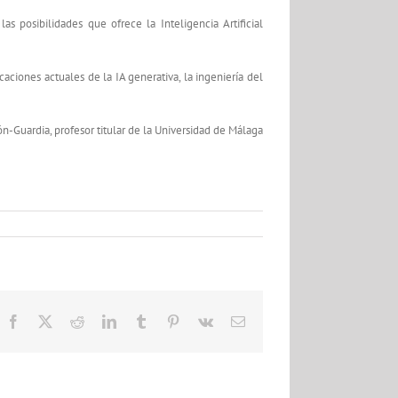
as posibilidades que ofrece la Inteligencia Artificial
caciones actuales de la IA generativa, la ingeniería del
n-Guardia, profesor titular de la Universidad de Málaga
Facebook
X
Reddit
LinkedIn
Tumblr
Pinterest
Vk
Correo
electrónico