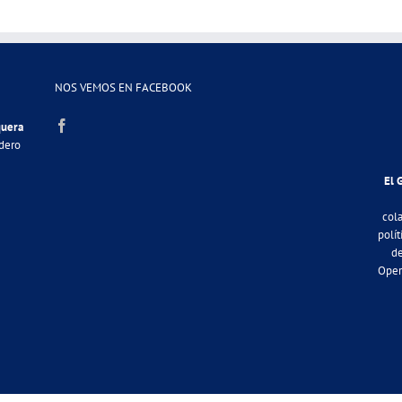
NOS VEMOS EN FACEBOOK
quera
adero
El 
col
polít
de
Oper