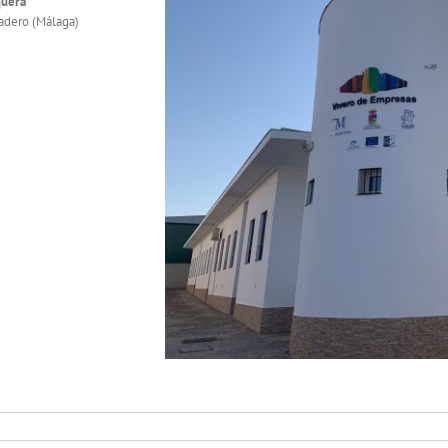
quera
adero (Málaga)