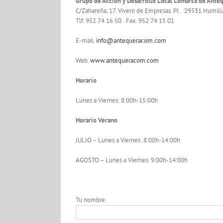
Grupo de Acción y Desarrollo Local Comarca de Ante
C/Zahareña, 17. Vivero de Empresas. PI. 29531 Humill
Tlf. 952 74 16 50 Fax. 952 74 15 01
E-mail.
info@antequeracom.com
Web.
www.antequeracom.com
Horario
Lunes a Viernes: 8:00h-15:00h
Horario Verano
JULIO – Lunes a Viernes: 8:00h-14:00h
AGOSTO – Lunes a Viernes: 9:00h-14:00h
Tu nombre