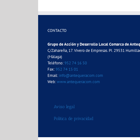
Alternative:
CONTACTO
Grupo de Acción y Desarrollo Local Comarca de Ante
C/Zahareña, 17. Vivero de Empresas. PI. 29531 Humill
(Málaga)
Teléfono:
952 74 16 50
Fax:
952 74 15 01
Email:
info@antequeracom.com
Web:
www.antequeracom.com
Aviso legal
Política de privacidad