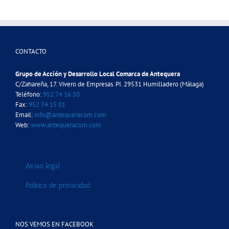
CONTACTO
Grupo de Acción y Desarrollo Local Comarca de Antequera
C/Zahareña, 17. Vivero de Empresas. PI. 29531 Humilladero (Málaga)
Teléfono:
952 74 16 50
Fax:
952 74 15 01
Email:
info@antequeracom.com
Web:
www.antequeracom.com
Aviso legal
Política de privacidad
NOS VEMOS EN FACEBOOK