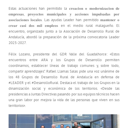
Estas actuaciones han permitido la 𝐜𝐫𝐞𝐚𝐜𝐢𝐨𝐧 𝐨 𝐦𝐨𝐝𝐞𝐫𝐧𝐢𝐳𝐚𝐜𝐢𝐨𝐧 𝐝𝐞
𝐞𝐦𝐩𝐫𝐞𝐬𝐚𝐬, 𝐩𝐫𝐨𝐲𝐞𝐜𝐭𝐨𝐬 𝐦𝐮𝐧𝐢𝐜𝐢𝐩𝐚𝐥𝐞𝐬 𝐲 𝐚𝐜𝐜𝐢𝐨𝐧𝐞𝐬 𝐢𝐦𝐩𝐮𝐥𝐬𝐚𝐝𝐚𝐬 𝐩𝐨𝐫
𝐚𝐬𝐨𝐜𝐢𝐚𝐜𝐢𝐨𝐧𝐞𝐬 𝐥𝐨𝐜𝐚𝐥𝐞𝐬. Las ayudas Leader han permitido 𝐦𝐚𝐧𝐭𝐞𝐧𝐞𝐫 𝐨
𝐜𝐫𝐞𝐚𝐫 𝐜𝐚𝐬𝐢 𝐝𝐨𝐬 𝐦𝐢𝐥 𝐞𝐦𝐩𝐥𝐞𝐨𝐬 en el medio rural malagueño. El
encuentro, organizado junto a la Asociación de Desarrollo Rural de
Andalucía, abordó la preparación de la próxima convocatoria Leader
2023-2027.
Félix Lozano, presidente del GDR Valle del Guadalhorce: «Estos
encuentros entre ARA y los Grupos de Desarrollo permiten
coordinarnos, establecer líneas de trabajo comunes y, sobre todo,
compartir aprendizajes”. Rafael Llamas Salas pide una voz unánime de
los 48 Grupos de Desarrollo Rural de Andalucía en defensa de
#LEADER y el #DesarrolloRural. Destaca el trabajo de los Grupos en la
dinamización social y económica de los territorios. «Desde las
presidencias a Juntas Directivas pasando por sus equipos técnicos hacen
una gran labor por mejora la vida de las personas que viven en sus
territorios».