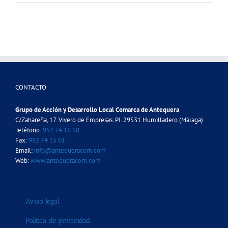
CONTACTO
Grupo de Acción y Desarrollo Local Comarca de Antequera
C/Zahareña, 17. Vivero de Empresas. PI. 29531 Humilladero (Málaga)
Teléfono:
952 74 16 50
Fax:
952 74 15 01
Email:
info@antequeracom.com
Web:
www.antequeracom.com
Aviso legal
Política de privacidad