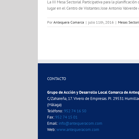
La III Mesa Sectorial Participativa para la planificaci
lugar en el Centro de Visitantes Jose Antonio Valverde
Por
Antequera Comarca
|
julio 11th, 2016
|
Mesas Sector
CONTACTO
Grupo de Acción y Desarrollo Local Comarca de Ante
C/Zahareña, 17. Vivero de Empresas. PI. 29531 Humill
(Málaga)
Teléfono:
952 74 16 50
Fax:
952 74 15 01
Email:
info@antequeracom.com
Web:
www.antequeracom.com