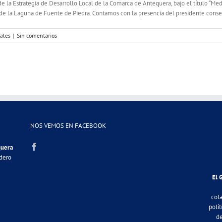
ón de la Estrategia de Desarrollo Local de la Comarca de Antequera, bajo el título “M
 de la Laguna de Fuente de Piedra. Contamos con la presencia del presidente conser
iales
|
Sin comentarios
NOS VEMOS EN FACEBOOK
quera
adero
El 
col
polít
de