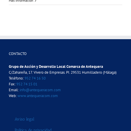
Más información
CONTACTO
Grupo de Acción y Desarrollo Local Comarca de Antequera
C/Zahareña, 17. Vivero de Empresas. PI. 29531 Humilladero (Málaga)
Teléfono:
952 74 16 50
Fax:
952 74 15 01
Email:
info@antequeracom.com
Web:
www.antequeracom.com
Aviso legal
Política de privacidad