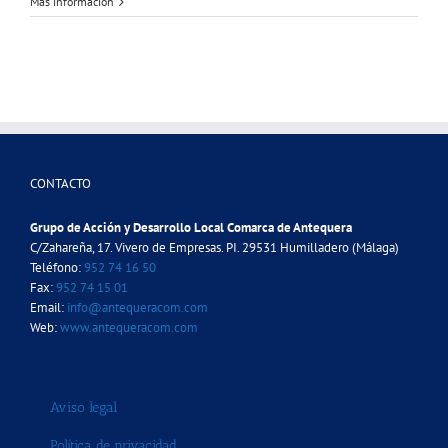
Más información
CONTACTO
Grupo de Acción y Desarrollo Local Comarca de Antequera
C/Zahareña, 17. Vivero de Empresas. PI. 29531 Humilladero (Málaga)
Teléfono:
952 74 16 50
Fax:
952 74 15 01
Email:
info@antequeracom.com
Web:
www.antequeracom.com
Aviso legal
Política de privacidad