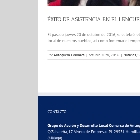
ÉXITO DE ASISTENCIA EN EL I EN
El pasado jueves 20 de octubre de 2016, se celebró el 
local de nuestros pueblos, así como fomentar el empren
Por
Antequera Comarca
|
octubre 20th, 2016
|
Noticias
,
S
CONTACTO
Grupo de Acción y Desarrollo Local Comarca de Ante
C/Zahareña, 17. Vivero de Empresas. PI. 29531 Humill
(Málaga)