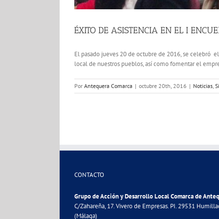
ÉXITO DE ASISTENCIA EN EL I EN
El pasado jueves 20 de octubre de 2016, se celebró el 
local de nuestros pueblos, así como fomentar el empren
Por
Antequera Comarca
|
octubre 20th, 2016
|
Noticias
,
S
CONTACTO
Grupo de Acción y Desarrollo Local Comarca de Ante
C/Zahareña, 17. Vivero de Empresas. PI. 29531 Humill
(Málaga)