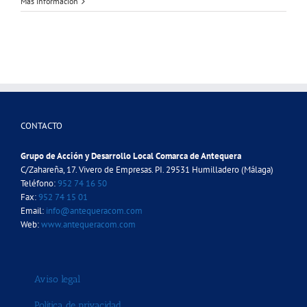
Más información
CONTACTO
Grupo de Acción y Desarrollo Local Comarca de Antequera
C/Zahareña, 17. Vivero de Empresas. PI. 29531 Humilladero (Málaga)
Teléfono:
952 74 16 50
Fax:
952 74 15 01
Email:
info@antequeracom.com
Web:
www.antequeracom.com
Aviso legal
Política de privacidad