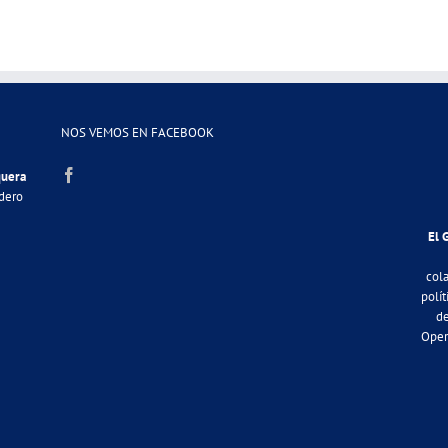
NOS VEMOS EN FACEBOOK
quera
adero
El 
col
polít
de
Oper