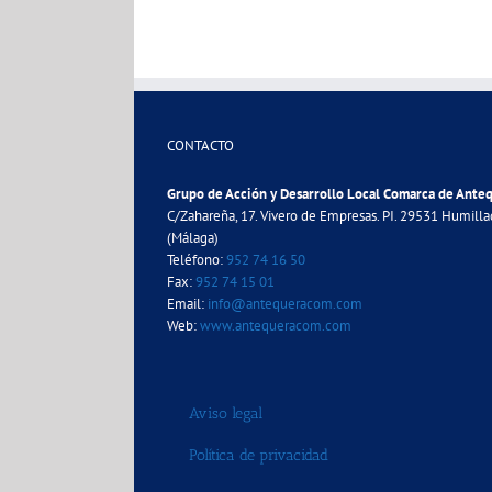
CONTACTO
Grupo de Acción y Desarrollo Local Comarca de Ante
C/Zahareña, 17. Vivero de Empresas. PI. 29531 Humill
(Málaga)
Teléfono:
952 74 16 50
Fax:
952 74 15 01
Email:
info@antequeracom.com
Web:
www.antequeracom.com
Aviso legal
Política de privacidad