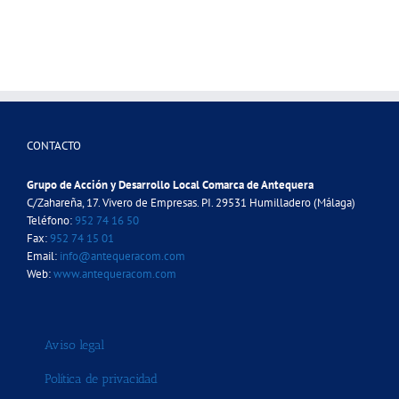
CONTACTO
Grupo de Acción y Desarrollo Local Comarca de Antequera
C/Zahareña, 17. Vivero de Empresas. PI. 29531 Humilladero (Málaga)
Teléfono:
952 74 16 50
Fax:
952 74 15 01
Email:
info@antequeracom.com
Web:
www.antequeracom.com
Aviso legal
Política de privacidad