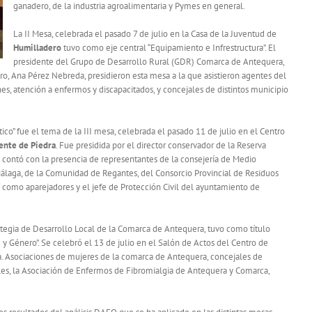
ganadero, de la industria agroalimentaria y Pymes en general.
La II Mesa, celebrada el pasado 7 de julio en la Casa de la Juventud de
Humilladero
tuvo como eje central “Equipamiento e Infrestructura”. El
presidente del Grupo de Desarrollo Rural (GDR) Comarca de Antequera,
ero, Ana Pérez Nebreda, presidieron esta mesa a la que asistieron agentes del
ones, atención a enfermos y discapacitados, y concejales de distintos municipio
co” fue el tema de la III mesa, celebrada el pasado 11 de julio en el Centro
ente de Piedra
. Fue presidida por el director conservador de la Reserva
contó con la presencia de representantes de la consejería de Medio
álaga, de la Comunidad de Regantes, del Consorcio Provincial de Residuos
como aparejadores y el jefe de Protección Civil del ayuntamiento de
trategia de Desarrollo Local de la Comarca de Antequera, tuvo como título
d y Género”. Se celebró el 13 de julio en el Salón de Actos del Centro de
a. Asociaciones de mujeres de la comarca de Antequera, concejales de
les, la Asociación de Enfermos de Fibromialgia de Antequera y Comarca,