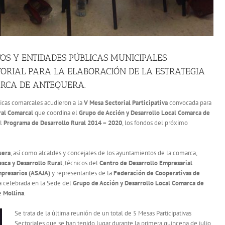
S Y ENTIDADES PÚBLICAS MUNICIPALES
TORIAL PARA LA ELABORACIÓN DE LA ESTRATEGIA
ARCA DE ANTEQUERA.
icas comarcales acudieron a la
V Mesa Sectorial Participativa
convocada para
ral
Comarcal
que coordina el
Grupo de Acción y Desarrollo Local Comarca de
el
Programa de Desarrollo Rural 2014 – 2020
, los fondos del próximo
uera
, así como alcaldes y concejales de los ayuntamientos de la comarca,
esca y Desarrollo Rural
, técnicos del
Centro de Desarrollo Empresarial
mpresarios (ASAJA)
y representantes de la
Federación de Cooperativas de
sa celebrada en la Sede del
Grupo de Acción y Desarrollo Local Comarca de
de
Mollina
.
Se trata de la última reunión de un total de 5 Mesas Participativas
Sectoriales que se han tenido lugar durante la primera quincena de julio,