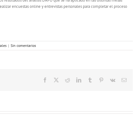
 resultados del análisis DAFO que se ha aplicado en las distintas mesas
realizar encuestas online y entrevistas personales para completar el proceso
iales
|
Sin comentarios
Facebook
X
Reddit
LinkedIn
Tumblr
Pinterest
Vk
Correo
electró