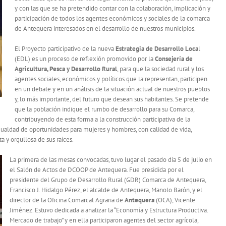
y con las que se ha pretendido contar con la colaboración, implicación y
participación de todos los agentes económicos y sociales de la comarca
de Antequera interesados en el desarrollo de nuestros municipios.
El Proyecto participativo de la nueva
Estrategia de Desarrollo Loca
l
(EDL) es un proceso de reflexión promovido por la
Consejería de
Agricultura, Pesca y Desarrollo Rural
, para que la sociedad rural y los
agentes sociales, económicos y políticos que la representan, participen
en un debate y en un análisis de la situación actual de nuestros pueblos
y, lo más importante, del futuro que desean sus habitantes. Se pretende
que la población indique el rumbo de desarrollo para su Comarca,
contribuyendo de esta forma a la construcción participativa de la
igualdad de oportunidades para mujeres y hombres, con calidad de vida,
 y orgullosa de sus raíces.
La primera de las mesas convocadas, tuvo lugar el pasado día 5 de julio en
el Salón de Actos de DCOOP de Antequera. Fue presidida por el
presidente del Grupo de Desarrollo Rural (GDR) Comarca de Antequera,
Francisco J. Hidalgo Pérez, el alcalde de Antequera, Manolo Barón, y el
director de la Oficina Comarcal Agraria de
Antequera
(OCA), Vicente
Jiménez. Estuvo dedicada a analizar la “Economía y Estructura Productiva.
Mercado de trabajo” y en ella participaron agentes del sector agrícola,