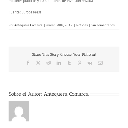
millones públicos y 10,6 millones de inversión privada.
Fuente: Europa Press
Por
Antequera Comarca
|
marzo 30th, 2017
|
Noticias
|
Sin comentarios
Share This Story, Choose Your Platform!
Facebook
X
Reddit
LinkedIn
Tumblr
Pinterest
Vk
Correo
electrónico
Sobre el Autor:
Antequera Comarca