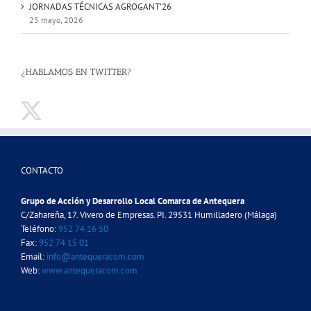
JORNADAS TÉCNICAS AGROGANT’26
25 mayo, 2026
¿HABLAMOS EN TWITTER?
CONTACTO
Grupo de Acción y Desarrollo Local Comarca de Antequera
C/Zahareña, 17. Vivero de Empresas. PI. 29531 Humilladero (Málaga)
Teléfono:
952 74 16 50
Fax:
952 74 15 01
Email:
info@antequeracom.com
Web:
www.antequeracom.com