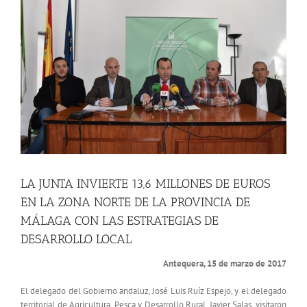
más
grande
LA JUNTA INVIERTE 13,6 MILLONES DE EUROS
EN LA ZONA NORTE DE LA PROVINCIA DE
MÁLAGA CON LAS ESTRATEGIAS DE
DESARROLLO LOCAL
Antequera, 15 de marzo de 2017
El delegado del Gobierno andaluz, José Luis Ruíz Espejo, y el delegado
territorial de Agricultura, Pesca y Desarrollo Rural, Javier Salas, visitaron