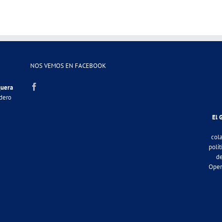
NOS VEMOS EN FACEBOOK
quera
adero
El 
col
polít
de
Oper