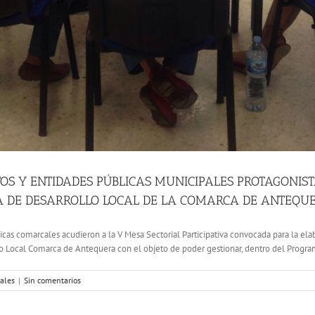
S Y ENTIDADES PÚBLICAS MUNICIPALES PROTAGONIST
A DE DESARROLLO LOCAL DE LA COMARCA DE ANTEQUE
as comarcales acudieron a la V Mesa Sectorial Participativa convocada para la elab
 Local Comarca de Antequera con el objeto de poder gestionar, dentro del Program
iales
|
Sin comentarios