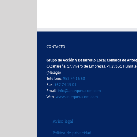
CONTACTO
Grupo de Acción y Desarrollo Local Comarca de Ante
C/Zahareña, 17. Vivero de Empresas. PI. 29531 Humill
(Málaga)
Teléfono:
952 74 16 50
Fax:
952 74 15 01
Email:
info@antequeracom.com
Web:
www.antequeracom.com
Aviso legal
Política de privacidad