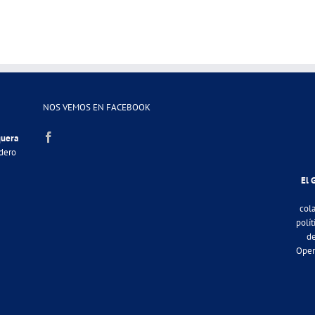
NOS VEMOS EN FACEBOOK
quera
adero
El 
col
polít
de
Oper