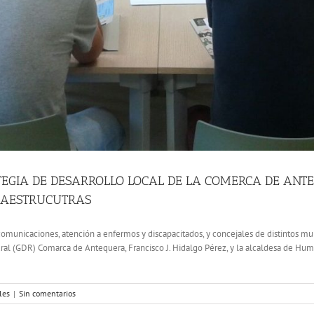
ATEGIA DE DESARROLLO LOCAL DE LA COMERCA DE ANT
FRAESTRUCUTRAS
elecomunicaciones, atención a enfermos y discapacitados, y concejales de distintos m
ral (GDR) Comarca de Antequera, Francisco J. Hidalgo Pérez, y la alcaldesa de Hum
les
|
Sin comentarios