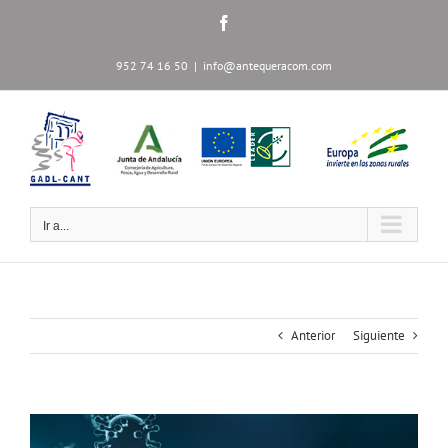
Saltar
Facebook
al
contenido
952 74 16 50
|
info@antequeracom.com
Ir a...
Anterior
Siguiente
Ver
imagen