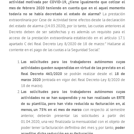
actividad motivada por COVID-19, ¿tiene igualmente que cotizar el
mes de febrero 2020 teniendo en cuenta que en el aquel momento
todavía no se había decretado el estado de alarma?
La prestación
extraordinaria por Cese de Actividad tiene efectos desde la declaración
del estado de alarma (14.03.2020), por lo tanto, las cuotas anteriores al
Decreto deben de ser satisfechas y es además un requisito para el
acceso de la prestación extraordinaria establecido en el artículo 17.1
apartado C del Real Decreto Ley 8/2020 de 18 de marzo:” Hallarse al
corriente en el pago de las cuotas a la Seguridad Social”.
Las solicitudes para los trabajadores autónomos cuyas
actividades queden suspendidas en virtud de los previsto en el
Real Decreto 463/2020
se podrán realizar desde el
18 de
marzo 2020
(entrada en vigor del Real Decreto-Ley 8/2020 de
18 de marzo).
Las solicitudes para los trabajadores autónomos cuyas
actividades no se han suspendido y no han realizado un ERTE
de su plantilla, pero han visto reducida su facturación en, al
menos, un 75% en el mes de marzo
con respecto al semestre
anterior, deberán presentar las solicitudes a partir del
01.04.2020, una vez finalizada la mensualidad con el objeto de
poder tener la facturación definitiva del mes y, por tanto,
poder
acreditar dicha reducción en su facturación
.