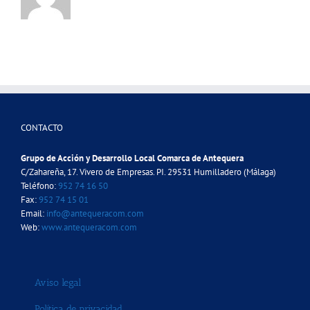
CONTACTO
Grupo de Acción y Desarrollo Local Comarca de Antequera
C/Zahareña, 17. Vivero de Empresas. PI. 29531 Humilladero (Málaga)
Teléfono:
952 74 16 50
Fax:
952 74 15 01
Email:
info@antequeracom.com
Web:
www.antequeracom.com
Aviso legal
Política de privacidad