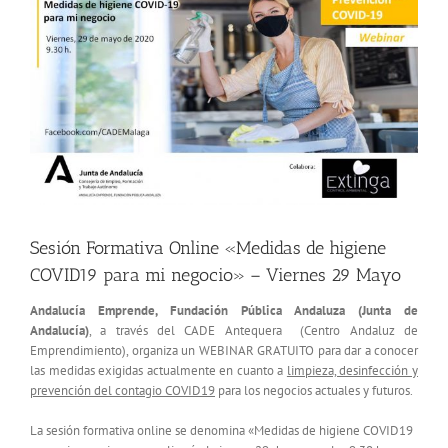
más
grande
Sesión Formativa Online «Medidas de higiene
COVID19 para mi negocio» – Viernes 29 Mayo
Andalucía Emprende, Fundación Pública Andaluza (Junta de
Andalucía)
, a través del CADE Antequera (Centro Andaluz de
Emprendimiento), organiza un WEBINAR GRATUITO para dar a conocer
las medidas exigidas actualmente en cuanto a
limpieza, desinfección y
prevención del contagio COVID19
para los negocios actuales y futuros.
La sesión formativa online se denomina «Medidas de higiene COVID19