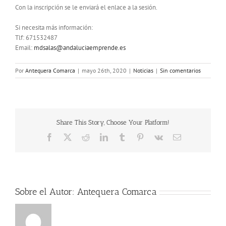
Con la inscripción se le enviará el enlace a la sesión.
Si necesita más información:
Tlf: 671532487
Email:
mdsalas@andaluciaemprende.es
Por
Antequera Comarca
|
mayo 26th, 2020
|
Noticias
|
Sin comentarios
Share This Story, Choose Your Platform!
Facebook
X
Reddit
LinkedIn
Tumblr
Pinterest
Vk
Correo
electrónico
Sobre el Autor:
Antequera Comarca