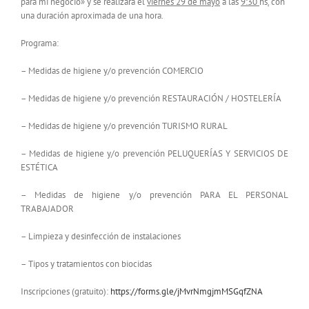
para mi negocio» y se realizará el
viernes 29 de mayo
a las
9:30
hs
.
con
una duración aproximada de una hora.
Programa:
– Medidas de higiene y/o prevención COMERCIO
– Medidas de higiene y/o prevención RESTAURACIÓN / HOSTELERÍA
– Medidas de higiene y/o prevención TURISMO RURAL
– Medidas de higiene y/o prevención PELUQUERÍAS Y SERVICIOS DE
ESTÉTICA
– Medidas de higiene y/o prevención PARA EL PERSONAL
TRABAJADOR
– Limpieza y desinfección de instalaciones
– Tipos y tratamientos con biocidas
Inscripciones (gratuito):
https://forms.gle/jMvrNmgjmMSGqfZNA