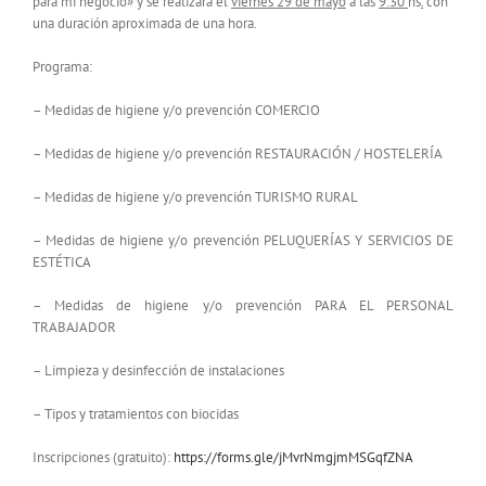
para mi negocio» y se realizará el
viernes 29 de mayo
a las
9:30
hs
.
con
una duración aproximada de una hora.
Programa:
– Medidas de higiene y/o prevención COMERCIO
– Medidas de higiene y/o prevención RESTAURACIÓN / HOSTELERÍA
– Medidas de higiene y/o prevención TURISMO RURAL
– Medidas de higiene y/o prevención PELUQUERÍAS Y SERVICIOS DE
ESTÉTICA
– Medidas de higiene y/o prevención PARA EL PERSONAL
TRABAJADOR
– Limpieza y desinfección de instalaciones
– Tipos y tratamientos con biocidas
Inscripciones (gratuito):
https://forms.gle/jMvrNmgjmMSGqfZNA