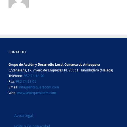
CONTACTO
Grupo de Acción y Desarrollo Local Comarca de Antequera
C/Zahareña, 17. Vivero de Empresas. PI. 29531 Humilladero (Málaga)
Teléfono:
952 74 16 50
Fax:
952 74 15 01
Email:
info@antequeracom.com
Web:
www.antequeracom.com
Aviso legal
Política de privacidad