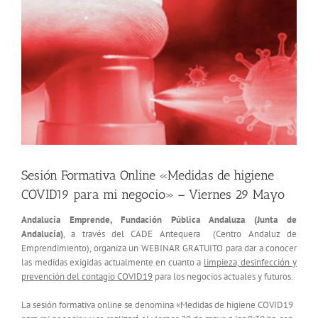
más
grande
Sesión Formativa Online «Medidas de higiene
COVID19 para mi negocio» – Viernes 29 Mayo
Andalucía Emprende, Fundación Pública Andaluza (Junta de
Andalucía)
, a través del CADE Antequera (Centro Andaluz de
Emprendimiento), organiza un WEBINAR GRATUITO para dar a conocer
las medidas exigidas actualmente en cuanto a
limpieza, desinfección y
prevención del contagio COVID19
para los negocios actuales y futuros.
La sesión formativa online se denomina «Medidas de higiene COVID19