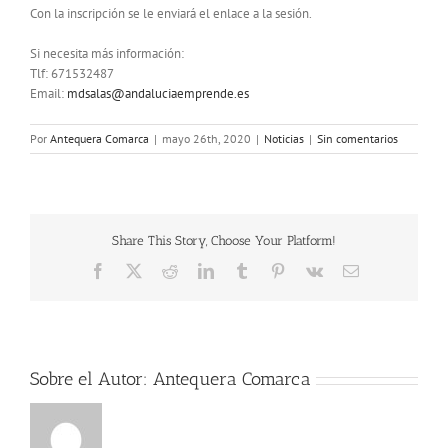
Con la inscripción se le enviará el enlace a la sesión.
Si necesita más información:
Tlf: 671532487
Email:
mdsalas@andaluciaemprende.es
Por
Antequera Comarca
|
mayo 26th, 2020
|
Noticias
|
Sin comentarios
Share This Story, Choose Your Platform!
Facebook
X
Reddit
LinkedIn
Tumblr
Pinterest
Vk
Correo
electrónico
Sobre el Autor:
Antequera Comarca