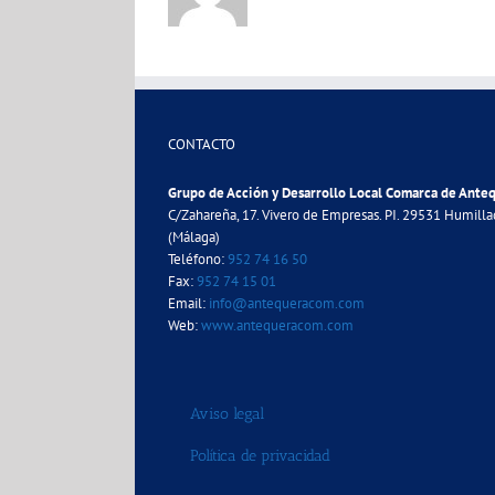
CONTACTO
Grupo de Acción y Desarrollo Local Comarca de Ante
C/Zahareña, 17. Vivero de Empresas. PI. 29531 Humill
(Málaga)
Teléfono:
952 74 16 50
Fax:
952 74 15 01
Email:
info@antequeracom.com
Web:
www.antequeracom.com
Aviso legal
Política de privacidad