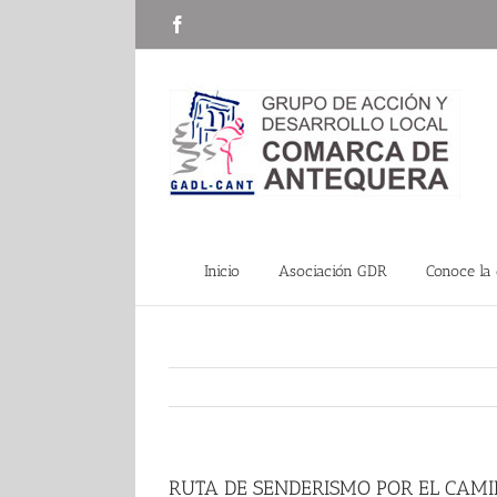
Saltar
Facebook
al
contenido
Inicio
Asociación GDR
Conoce la
RUTA DE SENDERISMO POR EL CAM