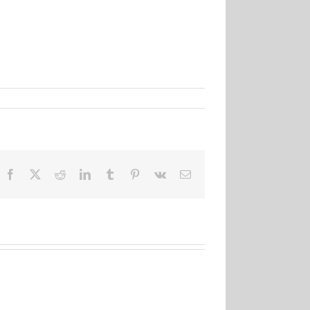
Facebook
X
Reddit
LinkedIn
Tumblr
Pinterest
Vk
Correo
electrónico