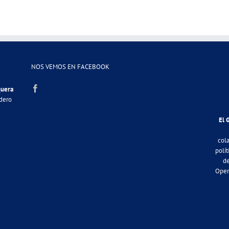
NOS VEMOS EN FACEBOOK
quera
adero
El 
col
polít
de
Oper