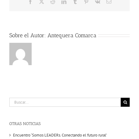
Facebook
X
Reddit
LinkedIn
Tumblr
Pinterest
Vk
Correo
electrónico
Sobre el Autor:
Antequera Comarca
Buscar:
OTRAS NOTICIAS
Encuentro ‘Somos LEADERs. Conectando el futuro rural’